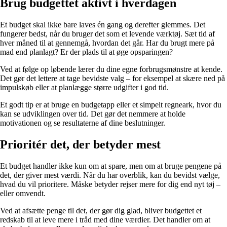
Brug budgettet aktivt i hverdagen
Et budget skal ikke bare laves én gang og derefter glemmes. Det
fungerer bedst, når du bruger det som et levende værktøj. Sæt tid af
hver måned til at gennemgå, hvordan det går. Har du brugt mere på
mad end planlagt? Er der plads til at øge opsparingen?
Ved at følge op løbende lærer du dine egne forbrugsmønstre at kende.
Det gør det lettere at tage bevidste valg – for eksempel at skære ned på
impulskøb eller at planlægge større udgifter i god tid.
Et godt tip er at bruge en budgetapp eller et simpelt regneark, hvor du
kan se udviklingen over tid. Det gør det nemmere at holde
motivationen og se resultaterne af dine beslutninger.
Prioritér det, der betyder mest
Et budget handler ikke kun om at spare, men om at bruge pengene på
det, der giver mest værdi. Når du har overblik, kan du bevidst vælge,
hvad du vil prioritere. Måske betyder rejser mere for dig end nyt tøj –
eller omvendt.
Ved at afsætte penge til det, der gør dig glad, bliver budgettet et
redskab til at leve mere i tråd med dine værdier. Det handler om at