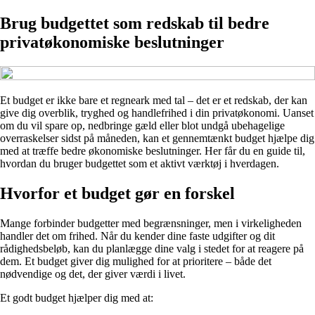
Brug budgettet som redskab til bedre
privatøkonomiske beslutninger
Et budget er ikke bare et regneark med tal – det er et redskab, der kan
give dig overblik, tryghed og handlefrihed i din privatøkonomi. Uanset
om du vil spare op, nedbringe gæld eller blot undgå ubehagelige
overraskelser sidst på måneden, kan et gennemtænkt budget hjælpe dig
med at træffe bedre økonomiske beslutninger. Her får du en guide til,
hvordan du bruger budgettet som et aktivt værktøj i hverdagen.
Hvorfor et budget gør en forskel
Mange forbinder budgetter med begrænsninger, men i virkeligheden
handler det om frihed. Når du kender dine faste udgifter og dit
rådighedsbeløb, kan du planlægge dine valg i stedet for at reagere på
dem. Et budget giver dig mulighed for at prioritere – både det
nødvendige og det, der giver værdi i livet.
Et godt budget hjælper dig med at: