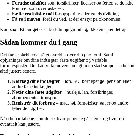
Forudse udgifter
som forsikringer, licenser og ferier, så de ikke
kommer som overraskelser.
Sætte realistiske mål
for opsparing eller gældsafvikling.
Få ro i maven
, fordi du ved, at der er styr på økonomien.
Kort sagt: Et budget er et beslutningsgrundlag, ikke en spændetrøje.
Sådan kommer du i gang
Det første skridt er at få et overblik over din økonomi. Saml
oplysninger om dine indtægter, faste udgifter og variable
forbrugsposter. Det kan virke uoverskueligt, men start simpelt – du kan
altid justere senere.
Kortlæg dine indtægter
– løn, SU, børnepenge, pension eller
andre faste indtægter.
Notér dine faste udgifter
– husleje, lån, forsikringer,
abonnementer, transport.
Registrér dit forbrug
– mad, tøj, fornøjelser, gaver og andre
løbende udgifter.
Når du har tallene, kan du se, hvor pengene går hen – og hvor du
eventuelt kan justere.