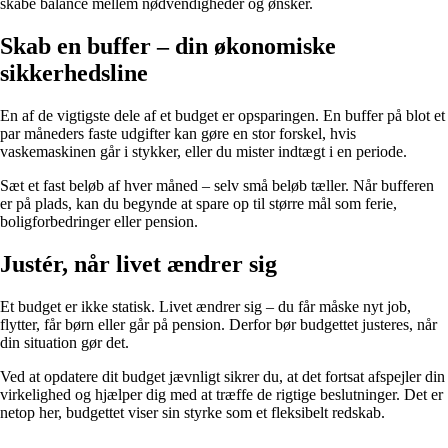
skabe balance mellem nødvendigheder og ønsker.
Skab en buffer – din økonomiske
sikkerhedsline
En af de vigtigste dele af et budget er opsparingen. En buffer på blot et
par måneders faste udgifter kan gøre en stor forskel, hvis
vaskemaskinen går i stykker, eller du mister indtægt i en periode.
Sæt et fast beløb af hver måned – selv små beløb tæller. Når bufferen
er på plads, kan du begynde at spare op til større mål som ferie,
boligforbedringer eller pension.
Justér, når livet ændrer sig
Et budget er ikke statisk. Livet ændrer sig – du får måske nyt job,
flytter, får børn eller går på pension. Derfor bør budgettet justeres, når
din situation gør det.
Ved at opdatere dit budget jævnligt sikrer du, at det fortsat afspejler din
virkelighed og hjælper dig med at træffe de rigtige beslutninger. Det er
netop her, budgettet viser sin styrke som et fleksibelt redskab.