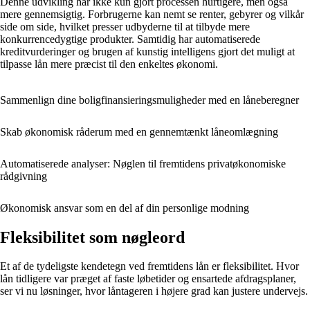
Denne udvikling har ikke kun gjort processen hurtigere, men også
mere gennemsigtig. Forbrugerne kan nemt se renter, gebyrer og vilkår
side om side, hvilket presser udbyderne til at tilbyde mere
konkurrencedygtige produkter. Samtidig har automatiserede
kreditvurderinger og brugen af kunstig intelligens gjort det muligt at
tilpasse lån mere præcist til den enkeltes økonomi.
Sammenlign dine boligfinansieringsmuligheder med en låneberegner
Skab økonomisk råderum med en gennemtænkt låneomlægning
Automatiserede analyser: Nøglen til fremtidens privatøkonomiske
rådgivning
Økonomisk ansvar som en del af din personlige modning
Fleksibilitet som nøgleord
Et af de tydeligste kendetegn ved fremtidens lån er fleksibilitet. Hvor
lån tidligere var præget af faste løbetider og ensartede afdragsplaner,
ser vi nu løsninger, hvor låntageren i højere grad kan justere undervejs.