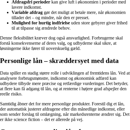
Afdragsfri perioder
kan give luft i økonomien i perioder med
lavere indkomst.
Variable afdrag
gør det muligt at betale mere, når økonomien
tillader det – og mindre, når den er presset.
Mulighed for hurtig indfrielse
uden store gebyrer giver frihed
til at tilpasse sig ændrede behov.
Denne fleksibilitet kræver dog også ansvarlighed. Forbrugerne skal
forstå konsekvenserne af deres valg, og udbyderne skal sikre, at
løsningerne ikke fører til uoverskuelig gæld.
Personlige lån – skræddersyet med data
Data spiller en stadig større rolle i udviklingen af fremtidens lån. Ved at
analysere forbrugsmønstre, indkomst og økonomisk adfærd kan
udbydere tilbyde mere præcise og retfærdige vurderinger. Det betyder,
at flere kan få adgang til lån, og at renterne i højere grad afspejler den
reelle risiko.
Samtidig åbner det for mere personlige produkter. Forestil dig et lån,
der automatisk justerer afdragene efter din månedlige indkomst, eller
som sender forslag til omlægning, når markedsrenterne ændrer sig. Det
er ikke science fiction – det er allerede på vej.