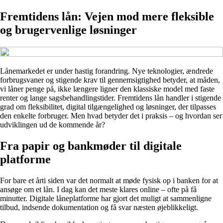
Fremtidens lån: Vejen mod mere fleksible
og brugervenlige løsninger
Lånemarkedet er under hastig forandring. Nye teknologier, ændrede
forbrugsvaner og stigende krav til gennemsigtighed betyder, at måden,
vi låner penge på, ikke længere ligner den klassiske model med faste
renter og lange sagsbehandlingstider. Fremtidens lån handler i stigende
grad om fleksibilitet, digital tilgængelighed og løsninger, der tilpasses
den enkelte forbruger. Men hvad betyder det i praksis – og hvordan ser
udviklingen ud de kommende år?
Fra papir og bankmøder til digitale
platforme
For bare et årti siden var det normalt at møde fysisk op i banken for at
ansøge om et lån. I dag kan det meste klares online – ofte på få
minutter. Digitale låneplatforme har gjort det muligt at sammenligne
tilbud, indsende dokumentation og få svar næsten øjeblikkeligt.