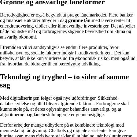
Grønne og ansvarlige låneformer
Bæredygtighed er også begyndt at præge lånemarkedet. Flere banker
og finansielle aktører tilbyder i dag
grønne lån
med lavere renter til
energirenovering, elbiler eller klimavenlige investeringer. Det afspejler
både politiske mål og forbrugernes stigende bevidsthed om klima og
ansvarlig økonomi.
I fremtiden vil vi sandsynligvis se endnu flere produkter, hvor
miljøhensyn og sociale faktorer indgår i kreditvurderingen. Det kan
betyde, at lån ikke kun vurderes ud fra økonomisk risiko, men også ud
fra, hvordan de bidrager til en bæredygtig udvikling.
Teknologi og tryghed – to sider af samme
sag
Med digitaliseringen følger også nye udfordringer. Sikkerhed,
databeskyttelse og tillid bliver afgørende faktorer. Forbrugerne skal
kunne stole på, at deres oplysninger behandles ansvarligt, og at
algoritmerne bag lånebeslutningerne er gennemsigtige.
Derfor arbejder mange udbydere på at kombinere teknologi med
menneskelig rådgivning. Chatbots og digitale assistenter kan give
hurtige svar, mens rådgivere står klar til at hjælpe, når beslutningerne