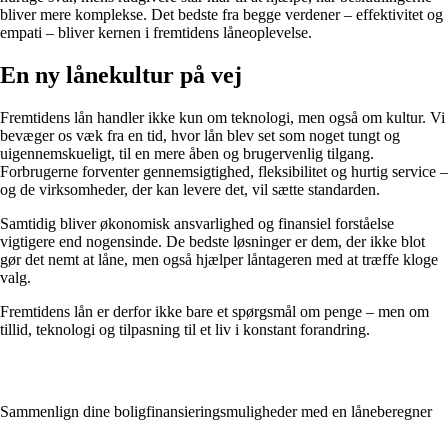
bliver mere komplekse. Det bedste fra begge verdener – effektivitet og
empati – bliver kernen i fremtidens låneoplevelse.
En ny lånekultur på vej
Fremtidens lån handler ikke kun om teknologi, men også om kultur. Vi
bevæger os væk fra en tid, hvor lån blev set som noget tungt og
uigennemskueligt, til en mere åben og brugervenlig tilgang.
Forbrugerne forventer gennemsigtighed, fleksibilitet og hurtig service –
og de virksomheder, der kan levere det, vil sætte standarden.
Samtidig bliver økonomisk ansvarlighed og finansiel forståelse
vigtigere end nogensinde. De bedste løsninger er dem, der ikke blot
gør det nemt at låne, men også hjælper låntageren med at træffe kloge
valg.
Fremtidens lån er derfor ikke bare et spørgsmål om penge – men om
tillid, teknologi og tilpasning til et liv i konstant forandring.
Sammenlign dine boligfinansieringsmuligheder med en låneberegner