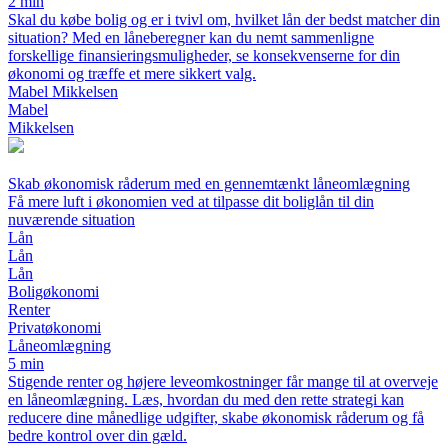
2 min
Skal du købe bolig og er i tvivl om, hvilket lån der bedst matcher din
situation? Med en låneberegner kan du nemt sammenligne
forskellige finansieringsmuligheder, se konsekvenserne for din
økonomi og træffe et mere sikkert valg.
Mabel Mikkelsen
Mabel
Mikkelsen
Skab økonomisk råderum med en gennemtænkt låneomlægning
Få mere luft i økonomien ved at tilpasse dit boliglån til din
nuværende situation
Lån
Lån
Lån
Boligøkonomi
Renter
Privatøkonomi
Låneomlægning
5 min
Stigende renter og højere leveomkostninger får mange til at overveje
en låneomlægning. Læs, hvordan du med den rette strategi kan
reducere dine månedlige udgifter, skabe økonomisk råderum og få
bedre kontrol over din gæld.