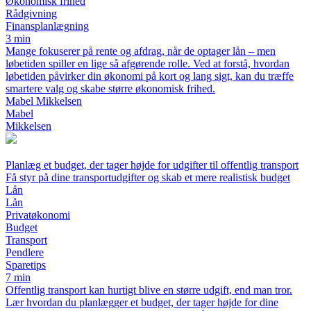
Økonomisk frihed
Rådgivning
Finansplanlægning
3 min
Mange fokuserer på rente og afdrag, når de optager lån – men
løbetiden spiller en lige så afgørende rolle. Ved at forstå, hvordan
løbetiden påvirker din økonomi på kort og lang sigt, kan du træffe
smartere valg og skabe større økonomisk frihed.
Mabel Mikkelsen
Mabel
Mikkelsen
Planlæg et budget, der tager højde for udgifter til offentlig transport
Få styr på dine transportudgifter og skab et mere realistisk budget
Lån
Lån
Privatøkonomi
Budget
Transport
Pendlere
Sparetips
7 min
Offentlig transport kan hurtigt blive en større udgift, end man tror.
Lær hvordan du planlægger et budget, der tager højde for dine