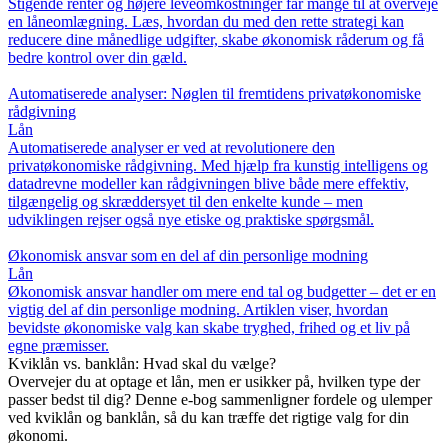
Stigende renter og højere leveomkostninger får mange til at overveje
en låneomlægning. Læs, hvordan du med den rette strategi kan
reducere dine månedlige udgifter, skabe økonomisk råderum og få
bedre kontrol over din gæld.
Automatiserede analyser: Nøglen til fremtidens privatøkonomiske
rådgivning
Lån
Automatiserede analyser er ved at revolutionere den
privatøkonomiske rådgivning. Med hjælp fra kunstig intelligens og
datadrevne modeller kan rådgivningen blive både mere effektiv,
tilgængelig og skræddersyet til den enkelte kunde – men
udviklingen rejser også nye etiske og praktiske spørgsmål.
Økonomisk ansvar som en del af din personlige modning
Lån
Økonomisk ansvar handler om mere end tal og budgetter – det er en
vigtig del af din personlige modning. Artiklen viser, hvordan
bevidste økonomiske valg kan skabe tryghed, frihed og et liv på
egne præmisser.
Kviklån vs. banklån: Hvad skal du vælge?
Overvejer du at optage et lån, men er usikker på, hvilken type der
passer bedst til dig? Denne e-bog sammenligner fordele og ulemper
ved kviklån og banklån, så du kan træffe det rigtige valg for din
økonomi.