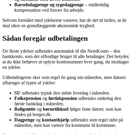
Barselsdagpenge og sygedagpenge
– midlertidig
kompensation ved fravær fra arbejde.
Selvom formålet med ydelserne varierer, har de det til fælles, at de
skal sikre en grundlæggende økonomisk tryghed.
Sådan foregår udbetalingen
De fleste ydelser udbetales automatisk til din NemKonto – den
bankkonto, som det offentlige bruger til alle betalinger. Det betyder,
at du ikke behøver at oplyse kontonummer hver gang, du modtager
en ydelse.
Udbetalingerne sker som regel én gang om måneden, men datoen
afhænger af typen af ydelse:
SU
udbetales typisk den sidste hverdag i måneden.
Folkepension
og
førtidspension
udbetales omkring den
første bankdag i måneden.
Boligstøtte
og
børnetilskud
følger faste datoer, som kan
findes på borger.dk.
Dagpenge
og
kontanthjælp
udbetales som regel sidst på
måneden, men kan variere fra kommune til kommune.