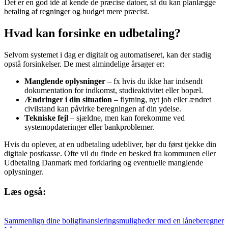
Det er en god idé at kende de præcise datoer, så du kan planlægge
betaling af regninger og budget mere præcist.
Hvad kan forsinke en udbetaling?
Selvom systemet i dag er digitalt og automatiseret, kan der stadig
opstå forsinkelser. De mest almindelige årsager er:
Manglende oplysninger
– fx hvis du ikke har indsendt
dokumentation for indkomst, studieaktivitet eller bopæl.
Ændringer i din situation
– flytning, nyt job eller ændret
civilstand kan påvirke beregningen af din ydelse.
Tekniske fejl
– sjældne, men kan forekomme ved
systemopdateringer eller bankproblemer.
Hvis du oplever, at en udbetaling udebliver, bør du først tjekke din
digitale postkasse. Ofte vil du finde en besked fra kommunen eller
Udbetaling Danmark med forklaring og eventuelle manglende
oplysninger.
Læs også:
Sammenlign dine boligfinansieringsmuligheder med en låneberegner