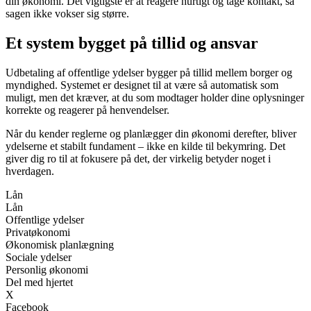
din økonomi. Det vigtigste er at reagere hurtigt og tage kontakt, så
sagen ikke vokser sig større.
Et system bygget på tillid og ansvar
Udbetaling af offentlige ydelser bygger på tillid mellem borger og
myndighed. Systemet er designet til at være så automatisk som
muligt, men det kræver, at du som modtager holder dine oplysninger
korrekte og reagerer på henvendelser.
Når du kender reglerne og planlægger din økonomi derefter, bliver
ydelserne et stabilt fundament – ikke en kilde til bekymring. Det
giver dig ro til at fokusere på det, der virkelig betyder noget i
hverdagen.
Lån
Lån
Offentlige ydelser
Privatøkonomi
Økonomisk planlægning
Sociale ydelser
Personlig økonomi
Del med hjertet
X
Facebook