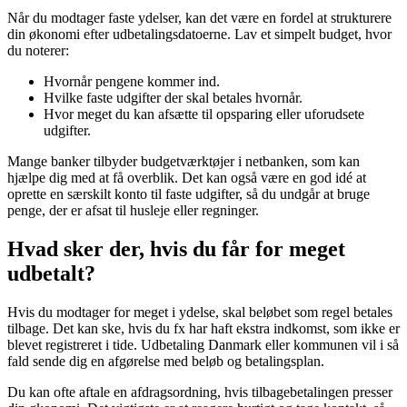
Når du modtager faste ydelser, kan det være en fordel at strukturere
din økonomi efter udbetalingsdatoerne. Lav et simpelt budget, hvor
du noterer:
Hvornår pengene kommer ind.
Hvilke faste udgifter der skal betales hvornår.
Hvor meget du kan afsætte til opsparing eller uforudsete
udgifter.
Mange banker tilbyder budgetværktøjer i netbanken, som kan
hjælpe dig med at få overblik. Det kan også være en god idé at
oprette en særskilt konto til faste udgifter, så du undgår at bruge
penge, der er afsat til husleje eller regninger.
Hvad sker der, hvis du får for meget
udbetalt?
Hvis du modtager for meget i ydelse, skal beløbet som regel betales
tilbage. Det kan ske, hvis du fx har haft ekstra indkomst, som ikke er
blevet registreret i tide. Udbetaling Danmark eller kommunen vil i så
fald sende dig en afgørelse med beløb og betalingsplan.
Du kan ofte aftale en afdragsordning, hvis tilbagebetalingen presser