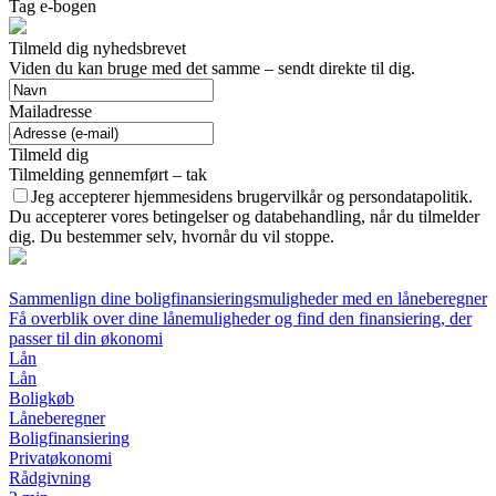
Tag e-bogen
Tilmeld dig nyhedsbrevet
Viden du kan bruge med det samme – sendt direkte til dig.
Mailadresse
Tilmeld dig
Tilmelding gennemført – tak
Jeg accepterer hjemmesidens brugervilkår og persondatapolitik.
Du accepterer vores betingelser og databehandling, når du tilmelder
dig. Du bestemmer selv, hvornår du vil stoppe.
Sammenlign dine boligfinansieringsmuligheder med en låneberegner
Få overblik over dine lånemuligheder og find den finansiering, der
passer til din økonomi
Lån
Lån
Boligkøb
Låneberegner
Boligfinansiering
Privatøkonomi
Rådgivning