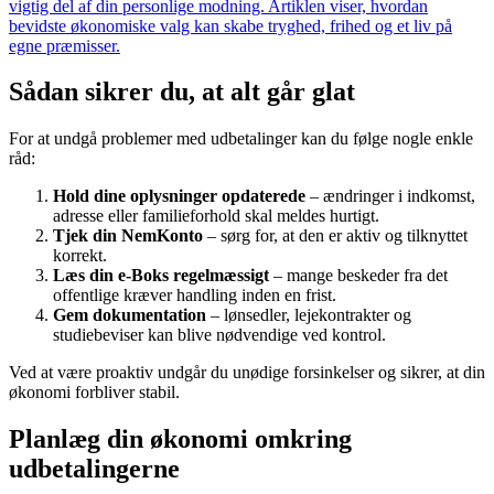
vigtig del af din personlige modning. Artiklen viser, hvordan
bevidste økonomiske valg kan skabe tryghed, frihed og et liv på
egne præmisser.
Sådan sikrer du, at alt går glat
For at undgå problemer med udbetalinger kan du følge nogle enkle
råd:
Hold dine oplysninger opdaterede
– ændringer i indkomst,
adresse eller familieforhold skal meldes hurtigt.
Tjek din NemKonto
– sørg for, at den er aktiv og tilknyttet
korrekt.
Læs din e-Boks regelmæssigt
– mange beskeder fra det
offentlige kræver handling inden en frist.
Gem dokumentation
– lønsedler, lejekontrakter og
studiebeviser kan blive nødvendige ved kontrol.
Ved at være proaktiv undgår du unødige forsinkelser og sikrer, at din
økonomi forbliver stabil.
Planlæg din økonomi omkring
udbetalingerne