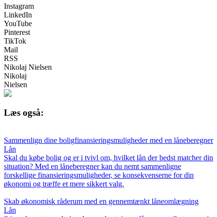
Instagram
LinkedIn
YouTube
Pinterest
TikTok
Mail
RSS
Nikolaj Nielsen
Nikolaj
Nielsen
Læs også:
Sammenlign dine boligfinansieringsmuligheder med en låneberegner
Lån
Skal du købe bolig og er i tvivl om, hvilket lån der bedst matcher din
situation? Med en låneberegner kan du nemt sammenligne
forskellige finansieringsmuligheder, se konsekvenserne for din
økonomi og træffe et mere sikkert valg.
Skab økonomisk råderum med en gennemtænkt låneomlægning
Lån