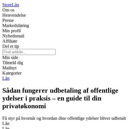
Store
Lån
Om os
Henvendelse
Presse
Markedsføring
Min profil
Nyhedsmail
Affiliate
Del et tip
Min side
Tilmeld dig
Mailnyt
Kategorier
Lån
Sådan fungerer udbetaling af offentlige
ydelser i praksis – en guide til din
privatøkonomi
Få styr på hvornår og hvordan dine offentlige ydelser bliver udbetalt
Lån
Lån