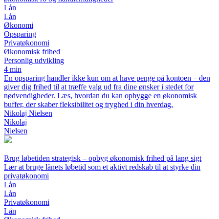
Lån
Lån
Økonomi
Opsparing
Privatøkonomi
Økonomisk frihed
Personlig udvikling
4 min
En opsparing handler ikke kun om at have penge på kontoen – den
giver dig frihed til at træffe valg ud fra dine ønsker i stedet for
nødvendigheder. Læs, hvordan du kan opbygge en økonomisk
buffer, der skaber fleksibilitet og tryghed i din hverdag.
Nikolaj Nielsen
Nikolaj
Nielsen
Brug løbetiden strategisk – opbyg økonomisk frihed på lang sigt
Lær at bruge lånets løbetid som et aktivt redskab til at styrke din
privatøkonomi
Lån
Lån
Privatøkonomi
Lån