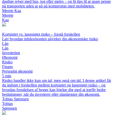
daglige rejser med bus, tog eller metro – og få tips til at spare penge
på transporten uden at gå på kompromis med mobiliteten.
Merete Kaa
Merete
Kaa
Kortsigtet vs. langsigtet risiko – forstå forskellen
Lær hvordan tidshorisonten påvirker din økonomiske risiko
Lån
Lån
Investering
Økonomi
Risiko
Finans
Personlig økonomi
5 min
Risiko handler ikke kun om tal, men også om tid. I denne artikel får
du indsigt i forskellen mellem kortsigtet og langsigtet risiko – og
hvordan forståelsen af begge kan hjælpe dig med at træffe bedre
beslutninger, når du investerer eller planlægger din økonomi.
Tobias Sørensen
Tobias
Sørensen