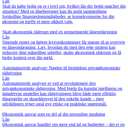
Lån
Skal du købe bolig og er i tvivl om, hvilket lån der bedst matcher din
situation? Med en låneberegner kan du nemt sammenligne
forskellige finansieringsmuligheder, se konsekvenserne for din
økonomi og træffe et mere sikkert valg.
Skab økonomisk råderum med en gennemtænkt låneomlægning
Lån
Stigende renter og højere leveomkostninger får mange til at overveje
en låneomlægning. Læs, hvordan du med den rette strategi kan
reducere dine månedlige udgifter, skabe økonomisk råderum og få
bedre kontrol over din gæld.
Automatiserede analyser: Nøglen til fremtidens privatøkonomiske
rådgivning
Lån
Automatiserede analyser er ved at revolutionere den
privatøkonomiske rådgivning. Med hjælp fra kunstig intelligens og
datadrevne modeller kan rådgivningen blive både mere effektiv,
tilgængelig og skræddersyet til den enkelte kunde – men
udviklingen rejser også nye etiske og praktiske spørgsmål.
Økonomisk ansvar som en del af din personlige modning
Lån
Økonomisk ansvar handler om mere end tal og budgetter – det er en