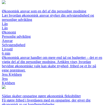
Økonomisk ansvar som en del af din personlige modning
Lær hvordan økonomisk ansvar styrker din selvstændighed og
personlige udvikling
Lån
Lån
Økonomi
Personlig udvikling
Ansvar
Selvstændighed
Livsstil
6 min
Økonomisk ansvar handler om mere end tal og budgetter – det er en
vigtig del af din personlige modning. Artiklen viser, hvordan
bevidste økonomiske valg kan skabe tryghed, frihed og et liv på
egne præmisser.
Jess Kjeldsen
Jess
Kjeldsen
Sådan skaber opsparing større økonomisk fleksibilitet
Få større frihed i hverdagen med en opsparing, der giver dig
økonomisk ro og handlemuligheder