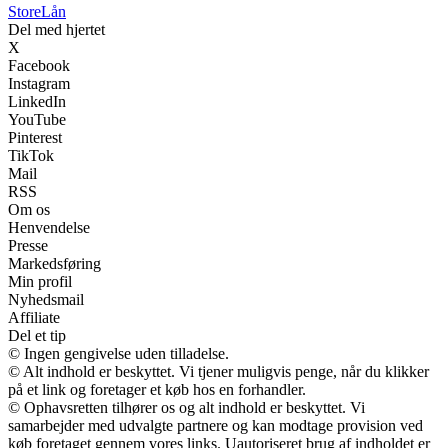
Store
Lån
Del med hjertet
X
Facebook
Instagram
LinkedIn
YouTube
Pinterest
TikTok
Mail
RSS
Om os
Henvendelse
Presse
Markedsføring
Min profil
Nyhedsmail
Affiliate
Del et tip
© Ingen gengivelse uden tilladelse.
© Alt indhold er beskyttet. Vi tjener muligvis penge, når du klikker
på et link og foretager et køb hos en forhandler.
© Ophavsretten tilhører os og alt indhold er beskyttet. Vi
samarbejder med udvalgte partnere og kan modtage provision ved
køb foretaget gennem vores links. Uautoriseret brug af indholdet er