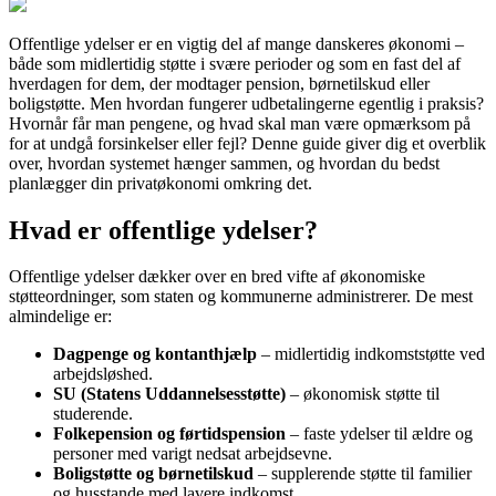
Offentlige ydelser er en vigtig del af mange danskeres økonomi –
både som midlertidig støtte i svære perioder og som en fast del af
hverdagen for dem, der modtager pension, børnetilskud eller
boligstøtte. Men hvordan fungerer udbetalingerne egentlig i praksis?
Hvornår får man pengene, og hvad skal man være opmærksom på
for at undgå forsinkelser eller fejl? Denne guide giver dig et overblik
over, hvordan systemet hænger sammen, og hvordan du bedst
planlægger din privatøkonomi omkring det.
Hvad er offentlige ydelser?
Offentlige ydelser dækker over en bred vifte af økonomiske
støtteordninger, som staten og kommunerne administrerer. De mest
almindelige er:
Dagpenge og kontanthjælp
– midlertidig indkomststøtte ved
arbejdsløshed.
SU (Statens Uddannelsesstøtte)
– økonomisk støtte til
studerende.
Folkepension og førtidspension
– faste ydelser til ældre og
personer med varigt nedsat arbejdsevne.
Boligstøtte og børnetilskud
– supplerende støtte til familier
og husstande med lavere indkomst.