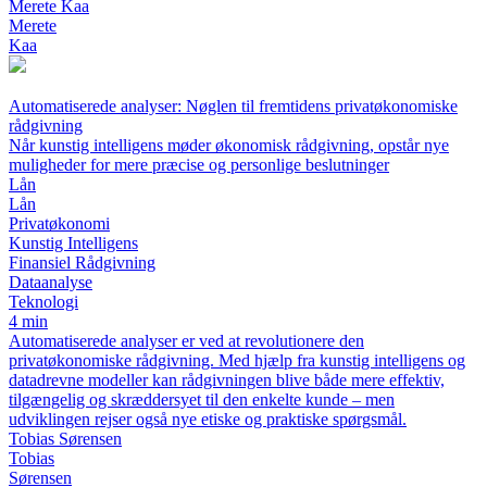
Merete Kaa
Merete
Kaa
Automatiserede analyser: Nøglen til fremtidens privatøkonomiske
rådgivning
Når kunstig intelligens møder økonomisk rådgivning, opstår nye
muligheder for mere præcise og personlige beslutninger
Lån
Lån
Privatøkonomi
Kunstig Intelligens
Finansiel Rådgivning
Dataanalyse
Teknologi
4 min
Automatiserede analyser er ved at revolutionere den
privatøkonomiske rådgivning. Med hjælp fra kunstig intelligens og
datadrevne modeller kan rådgivningen blive både mere effektiv,
tilgængelig og skræddersyet til den enkelte kunde – men
udviklingen rejser også nye etiske og praktiske spørgsmål.
Tobias Sørensen
Tobias
Sørensen