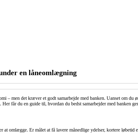
 under en låneomlægning
– men det kræver et godt samarbejde med banken. Uanset om du ønsker at
t. Her får du en guide til, hvordan du bedst samarbejder med banken g
r at omlægge. Er målet at få lavere månedlige ydelser, kortere løbetid ell