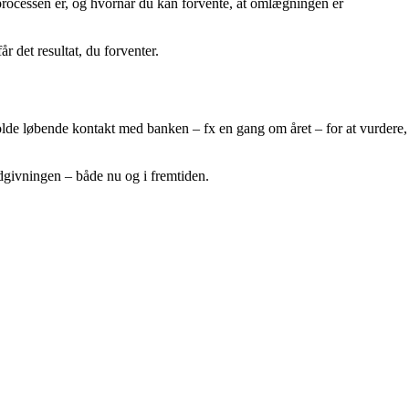
t processen er, og hvornår du kan forvente, at omlægningen er
r det resultat, du forventer.
olde løbende kontakt med banken – fx en gang om året – for at vurdere,
ådgivningen – både nu og i fremtiden.