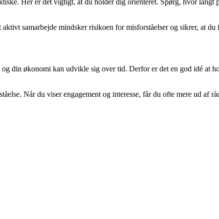
tiske. Her er det vigtigt, at du holder dig orienteret. Spørg, hvor lang
aktivt samarbejde mindsker risikoen for misforståelser og sikrer, at du få
g din økonomi kan udvikle sig over tid. Derfor er det en god idé at h
ståelse. Når du viser engagement og interesse, får du ofte mere ud af r