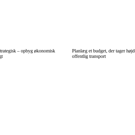
strategisk – opbyg økonomisk
Planlæg et budget, der tager højde
gt
offentlig transport