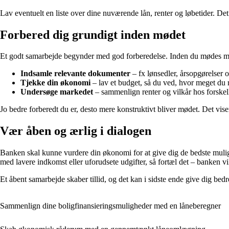
Lav eventuelt en liste over dine nuværende lån, renter og løbetider. Det g
Forbered dig grundigt inden mødet
Et godt samarbejde begynder med god forberedelse. Inden du mødes m
Indsamle relevante dokumenter
– fx lønsedler, årsopgørelser 
Tjekke din økonomi
– lav et budget, så du ved, hvor meget du 
Undersøge markedet
– sammenlign renter og vilkår hos forskell
Jo bedre forberedt du er, desto mere konstruktivt bliver mødet. Det vise
Vær åben og ærlig i dialogen
Banken skal kunne vurdere din økonomi for at give dig de bedste muligh
med lavere indkomst eller uforudsete udgifter, så fortæl det – banken vi
Et åbent samarbejde skaber tillid, og det kan i sidste ende give dig bedre
Sammenlign dine boligfinansieringsmuligheder med en låneberegner