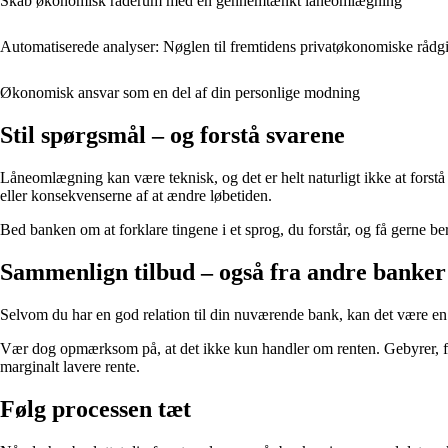
Skab økonomisk råderum med en gennemtænkt låneomlægning
Automatiserede analyser: Nøglen til fremtidens privatøkonomiske rådg
Økonomisk ansvar som en del af din personlige modning
Stil spørgsmål – og forstå svarene
Låneomlægning kan være teknisk, og det er helt naturligt ikke at forstå
eller konsekvenserne af at ændre løbetiden.
Bed banken om at forklare tingene i et sprog, du forstår, og få gerne be
Sammenlign tilbud – også fra andre banker
Selvom du har en god relation til din nuværende bank, kan det være en fo
Vær dog opmærksom på, at det ikke kun handler om renten. Gebyrer, fleksi
marginalt lavere rente.
Følg processen tæt