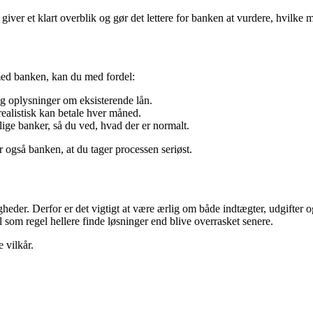
iver et klart overblik og gør det lettere for banken at vurdere, hvilke mu
ed banken, kan du med fordel:
og oplysninger om eksisterende lån.
realistisk kan betale hver måned.
ige banker, så du ved, hvad der er normalt.
r også banken, at du tager processen seriøst.
eder. Derfor er det vigtigt at være ærlig om både indtægter, udgifter 
l som regel hellere finde løsninger end blive overrasket senere.
 vilkår.