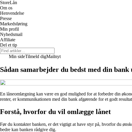
Store
Lån
Om os
Henvendelse
Presse
Markedsføring
Min profil
Nyhedsmail
Affiliate
Del et tip
Min side
Tilmeld dig
Mailnyt
Sådan samarbejder du bedst med din bank
En låneomlægning kan være en god mulighed for at forbedre din økonomi 
renter, er kommunikationen med din bank afgørende for et godt resulta
Forstå, hvorfor du vil omlægge lånet
Før du kontakter banken, er det vigtigt at have styr på, hvorfor du ønske
bedre kan banken rådgive dig.