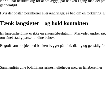
Når du har besluttet dig for at omlægge, går banken i gang med det prak
gennemført.
Hvis der opstår forsinkelser eller ændringer, så bed om en forklaring. Et 
Tænk langsigtet – og hold kontakten
En låneomlægning er ikke en engangsbeslutning. Markedet ændrer sig, o
om lånet stadig passer til dine behov.
Et godt samarbejde med banken bygger på tillid, dialog og gensidig for
Sammenlign dine boligfinansieringsmuligheder med en låneberegner